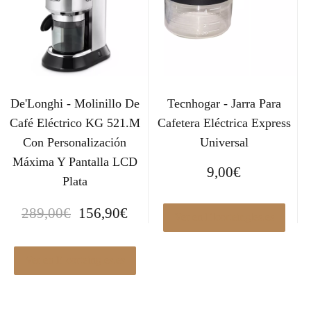
De'Longhi - Molinillo De
Tecnhogar - Jarra Para
Café Eléctrico KG 521.M
Cafetera Eléctrica Express
Con Personalización
Universal
Máxima Y Pantalla LCD
9,00
€
Plata
E
E
289,00
€
156,90
€
Ver en Elcorteingles.es
l
l
p
p
r
r
Ver en Elcorteingles.es
e
e
c
c