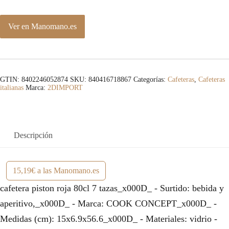
Ver en Manomano.es
GTIN: 8402246052874
SKU:
840416718867
Categorías:
Cafeteras
,
Cafeteras
italianas
Marca:
2DIMPORT
Descripción
15,19€ a las Manomano.es
cafetera piston roja 80cl 7 tazas_x000D_ - Surtido: bebida y
aperitivo,_x000D_ - Marca: COOK CONCEPT_x000D_ -
Medidas (cm): 15x6.9x56.6_x000D_ - Materiales: vidrio -