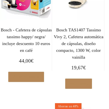
Bosch - Cafetera de cápsulas
Bosch TAS1407 Tassimo
tassimo happy/ negra/
Vivy 2, Cafetera automática
incluye descuento 10 euros
de cápsulas, diseño
en café
compacto, 1300 W, color
vainilla
44,00
€
19,67
€
Ver en Amazon.es
Ver en eBay
Ahorras un 48%