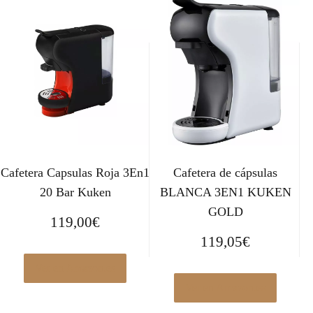
€
.
Cafetera Capsulas Roja 3En1
Cafetera de cápsulas
20 Bar Kuken
BLANCA 3EN1 KUKEN
GOLD
119,00
€
119,05
€
Ver en Amazon.es
Ver en Amazon.es