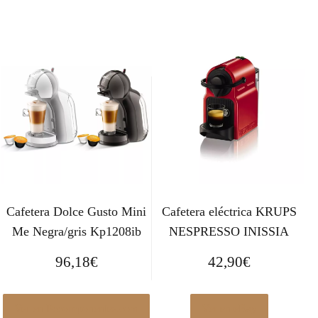
Cafetera Dolce Gusto Mini
Cafetera eléctrica KRUPS
Me Negra/gris Kp1208ib
NESPRESSO INISSIA
96,18
€
42,90
€
Ver en Pccomponentes.com
Ver en eBay