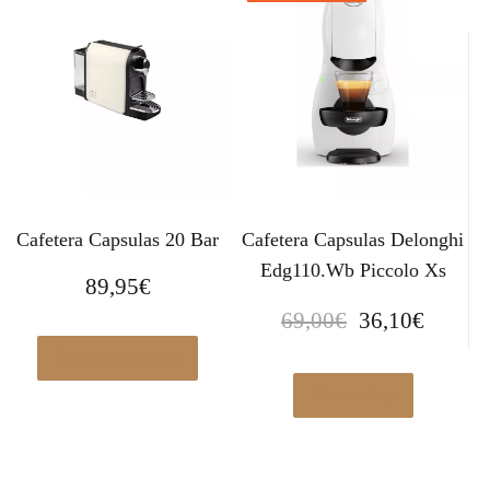
Cafetera Capsulas 20 Bar
Cafetera Capsulas Delonghi
Edg110.Wb Piccolo Xs
89,95
€
E
E
69,00
€
36,10
€
l
l
Ver en Amazon.es
p
p
r
r
Ver en eBay
e
e
c
c
i
i