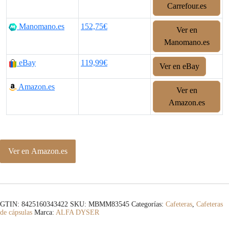
Carrefour.es
Manomano.es
152,75€
Ver en
Manomano.es
eBay
119,99€
Ver en eBay
Amazon.es
Ver en
Amazon.es
Ver en Amazon.es
GTIN: 8425160343422
SKU:
MBMM83545
Categorías:
Cafeteras
,
Cafeteras
de cápsulas
Marca:
ALFA DYSER