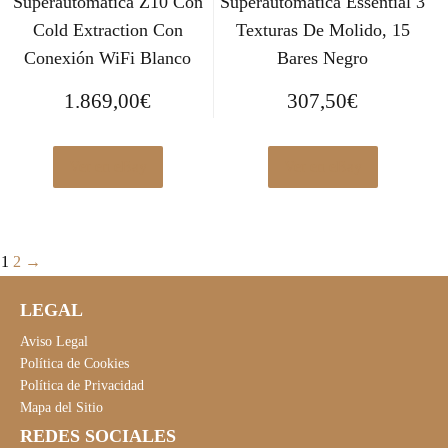
Superautomática Z10 Con
Superautomática Essential 3
Cold Extraction Con
Texturas De Molido, 15
Conexión WiFi Blanco
Bares Negro
1.869,00
€
307,50
€
Ver en eBay
Ver en eBay
1
2
→
LEGAL
Aviso Legal
Política de Cookies
Política de Privacidad
Mapa del Sitio
REDES SOCIALES