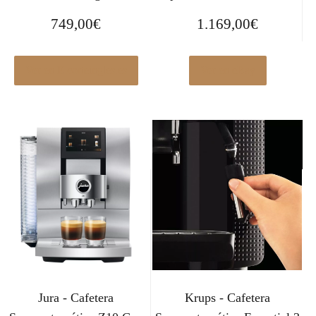
a
9
749,00
€
1.169,00
€
:
9
5
,
4
0
Ver en Elcorteingles.es
Ver en eBay
9
0
,
€
0
.
0
€
.
Jura - Cafetera
Krups - Cafetera