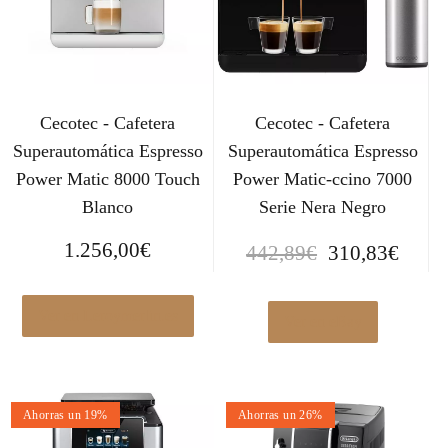
Cecotec - Cafetera
Cecotec - Cafetera
Superautomática Espresso
Superautomática Espresso
Power Matic 8000 Touch
Power Matic-ccino 7000
Blanco
Serie Nera Negro
E
E
1.256,00
€
442,89
€
310,83
€
l
l
p
p
Ver en Leroymerlin.es
r
r
Ver en eBay
e
e
c
c
i
i
Ahorras un 19%
Ahorras un 26%
o
o