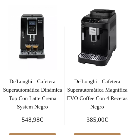
€
o
o
i
i
.
o
a
o
o
r
c
o
a
i
t
r
c
g
u
i
t
i
a
g
u
n
l
i
a
a
e
n
l
l
s
a
e
e
:
l
s
r
4
De'Longhi - Cafetera
De'Longhi - Cafetera
e
:
a
2
r
1
Superautomática Dinámica
Superautomática Magnífica
:
9
a
.
Top Con Latte Crema
EVO Coffee Con 4 Recetas
5
,
:
1
System Negro
Negro
7
0
1
1
9
0
548,98
€
385,00
€
.
0
,
€
3
,
0
.