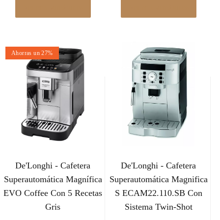
7
2
Ver en Carrefour.es
Ver en Carrefour.es
3
0
9
€
,
€
.
9
.
9
Ahorras un 27%
€
.
De'Longhi - Cafetera
De'Longhi - Cafetera
Superautomática Magnífica
Superautomática Magnifica
EVO Coffee Con 5 Recetas
S ECAM22.110.SB Con
Gris
Sistema Twin-Shot