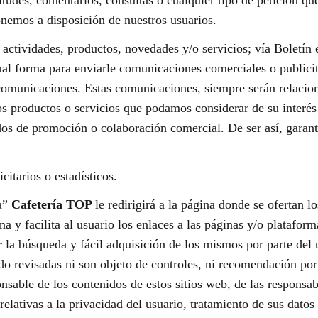
itudes, comentarios, consultas o cualquier tipo de petición que
onemos a disposición de nuestros usuarios.
, actividades, productos, novedades y/o servicios; vía Boletín
al forma para enviarle comunicaciones comerciales o publicita
ar comunicaciones. Estas comunicaciones, siempre serán relacio
 productos o servicios que podamos considerar de su interés
s de promoción o colaboración comercial. De ser así, garant
citarios o estadísticos.
ra”
Cafetería TOP
le redirigirá a la página donde se ofertan 
 y facilita al usuario los enlaces a las páginas y/o plataform
r la búsqueda y fácil adquisición de los mismos por parte del 
ido revisadas ni son objeto de controles, ni recomendación po
nsable de los contenidos de estos sitios web, de las responsab
elativas a la privacidad del usuario, tratamiento de sus datos