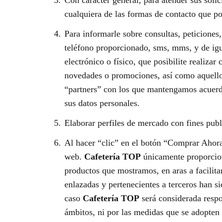
Con carácter general, para atender sus solic
cualquiera de las formas de contacto que p
Para informarle sobre consultas, peticiones
teléfono proporcionado, sms, mms, y de igu
electrónico o físico, que posibilite realiz
novedades o promociones, así como aquellos
“partners” con los que mantengamos acuerdo
sus datos personales.
Elaborar perfiles de mercado con fines publi
Al hacer “clic” en el botón “Comprar Aho
web.
Cafetería TOP
únicamente proporciona
productos que mostramos, en aras a facilita
enlazadas y pertenecientes a terceros han s
caso
Cafetería TOP
será considerada respo
ámbitos, ni por las medidas que se adopten r