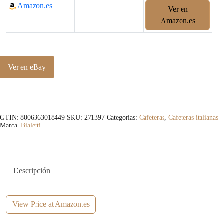
Amazon.es
Ver en
Amazon.es
Ver en eBay
GTIN: 8006363018449
SKU:
271397
Categorías:
Cafeteras
,
Cafeteras italianas
Marca:
Bialetti
Descripción
View Price at Amazon.es