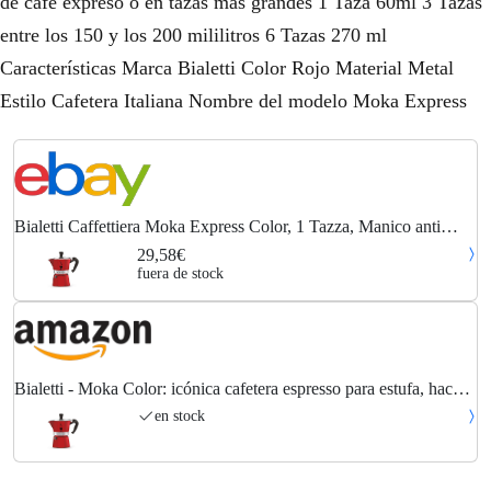
de café expreso o en tazas más grandes 1 Taza 60ml 3 Tazas
entre los 150 y los 200 mililitros 6 Tazas 270 ml
Características Marca Bialetti Color Rojo Material Metal
Estilo Cafetera Italiana Nombre del modelo Moka Express
Bialetti Caffettiera Moka Express Color, 1 Tazza, Manico anti
scottatura, Non...
29,58€
fuera de stock
Bialetti - Moka Color: icónica cafetera espresso para estufa, hace
café italiano real, tazas Moka Pot 1 (60 ml), aluminio, Rojo
en stock