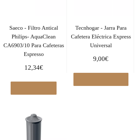
Saeco - Filtro Antical
Tecnhogar - Jarra Para
Philips- AquaClean
Cafetera Eléctrica Express
CA6903/10 Para Cafeteras
Universal
Espresso
9,00
€
12,34
€
Ver en Elcorteingles.es
Ver en Amazon.es