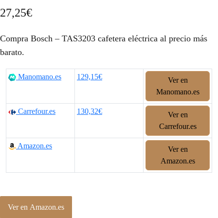
27,25
€
Compra Bosch – TAS3203 cafetera eléctrica al precio más
barato.
Manomano.es
129,15€
Ver en
Manomano.es
Carrefour.es
130,32€
Ver en
Carrefour.es
Amazon.es
Ver en
Amazon.es
Ver en Amazon.es