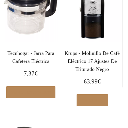
Tecnhogar - Jarra Para
Krups - Molinillo De Café
Cafetera Eléctrica
Eléctrico 17 Ajustes De
Triturado Negro
7,37
€
63,99
€
Ver en Leroymerlin.es
Ver en eBay