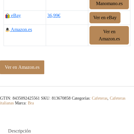
Manomano.es
eBay
36,99€
Ver en eBay
Amazon.es
Ver en
Amazon.es
Ver en Amazon.es
GTIN: 8435092425561
SKU:
813670858
Categorías:
Cafeteras
,
Cafeteras
italianas
Marca:
Bra
Descripción