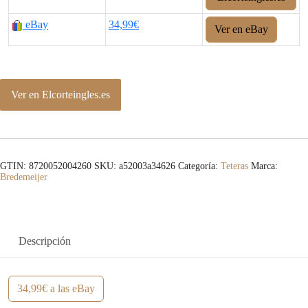
eBay
34,99€
Ver en eBay
Ver en Elcorteingles.es
GTIN: 8720052004260
SKU:
a52003a34626
Categoría:
Teteras
Marca:
Bredemeijer
Descripción
34,99€ a las eBay