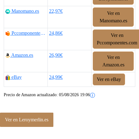
Manomano.es
22,97€
Ver en
Manomano.es
Pccomponentes.com
24,86€
Ver en
Pccomponentes.com
Amazon.es
26,90€
Ver en
Amazon.es
eBay
24,99€
Ver en eBay
Precio de Amazon actualizado:
05/08/2026 19:06
Ver en Leroymerlin.es