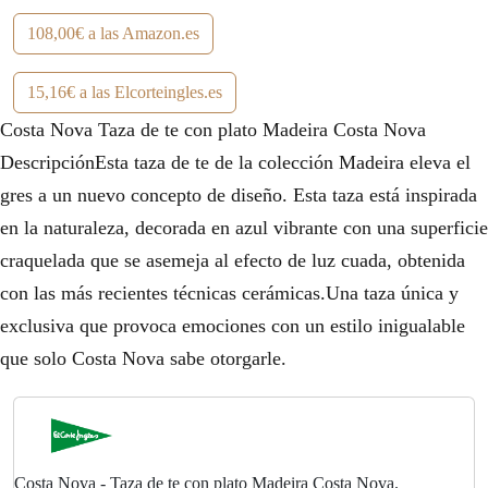
r
1
108,00€ a las Amazon.es
a
5
15,16€ a las Elcorteingles.es
:
,
Costa Nova Taza de te con plato Madeira Costa Nova
1
1
DescripciónEsta taza de te de la colección Madeira eleva el
8
6
gres a un nuevo concepto de diseño. Esta taza está inspirada
en la naturaleza, decorada en azul vibrante con una superficie
,
€
craquelada que se asemeja al efecto de luz cuada, obtenida
9
.
con las más recientes técnicas cerámicas.Una taza única y
5
exclusiva que provoca emociones con un estilo inigualable
que solo Costa Nova sabe otorgarle.
€
.
Costa Nova - Taza de te con plato Madeira Costa Nova.