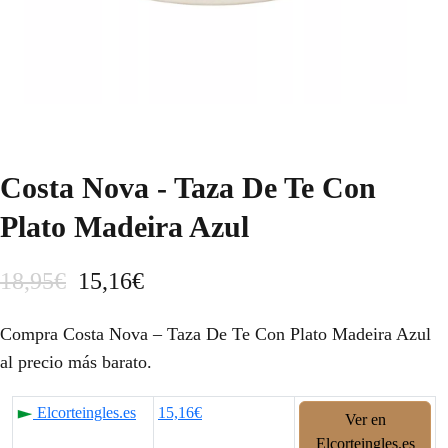
Costa Nova - Taza De Te Con
Plato Madeira Azul
E
E
18,95
€
15,16
€
l
l
Compra Costa Nova – Taza De Te Con Plato Madeira Azul
p
p
al precio más barato.
r
r
Elcorteingles.es
15,16€
Ver en
e
e
Elcorteingles.es