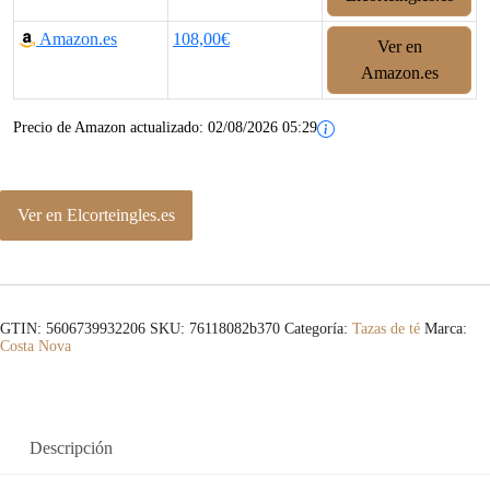
c
c
Amazon.es
108,00€
Ver en
i
i
Amazon.es
o
o
Precio de Amazon actualizado:
02/08/2026 05:29
o
a
r
c
Ver en Elcorteingles.es
i
t
g
u
i
a
GTIN: 5606739932206
SKU:
76118082b370
Categoría:
Tazas de té
Marca:
Costa Nova
n
l
a
e
l
s
Descripción
e
: