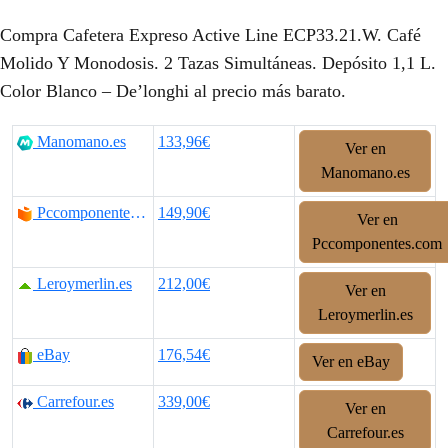
Compra Cafetera Expreso Active Line ECP33.21.W. Café
Molido Y Monodosis. 2 Tazas Simultáneas. Depósito 1,1 L.
Color Blanco – De’longhi al precio más barato.
Manomano.es
133,96€
Ver en
Manomano.es
Pccomponentes.com
149,90€
Ver en
Pccomponentes.com
Leroymerlin.es
212,00€
Ver en
Leroymerlin.es
eBay
176,54€
Ver en eBay
Carrefour.es
339,00€
Ver en
Carrefour.es