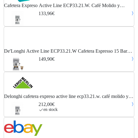
Cafetera Expreso Active Line ECP33.21.W. Café Molido y
Monodosis. 2 Tazas Simultáneas. Depósito 1,1 l. Color Blanco -
133,96€
De'longhi
De'Longhi Active Line ECP33.21.W Cafetera Espresso 15 Bares
Blanca
149,90€
Delonghi cafetera expreso active line ecp33.21.w. café molido y
monodosis. 2 tazas simultáneas. depósito 1,1 l. color blanco
212,00€
en stock