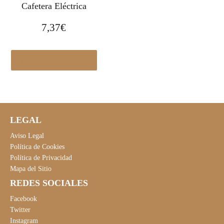
r
1
Cafetera Eléctrica
a
5
7,37
€
:
6
2
,
8
9
Ver en Leroymerlin.es
9
0
,
€
0
.
0
€
LEGAL
.
Aviso Legal
Política de Cookies
Política de Privacidad
Mapa del Sitio
REDES SOCIALES
Facebook
Twitter
Instagram