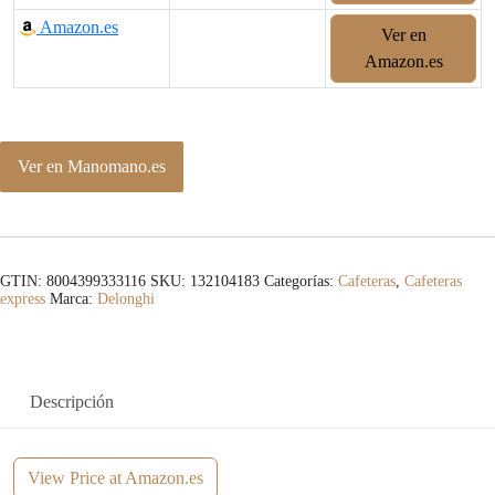
Amazon.es
Ver en
Amazon.es
Ver en Manomano.es
GTIN: 8004399333116
SKU:
132104183
Categorías:
Cafeteras
,
Cafeteras
express
Marca:
Delonghi
Descripción
View Price at Amazon.es