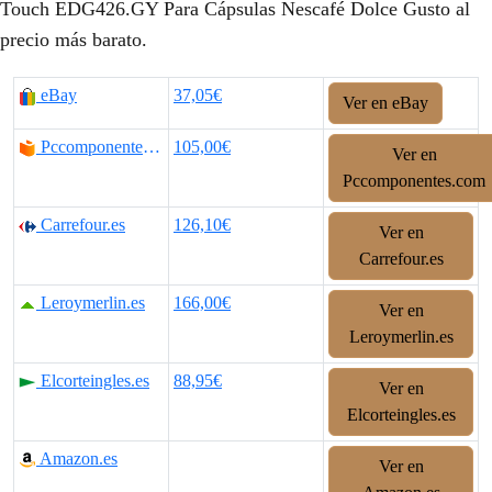
p
p
Touch EDG426.GY Para Cápsulas Nescafé Dolce Gusto al
precio más barato.
r
r
e
e
eBay
37,05€
Ver en eBay
c
c
Pccomponentes.com
105,00€
Ver en
i
i
Pccomponentes.com
o
o
Carrefour.es
126,10€
Ver en
o
a
Carrefour.es
r
c
Leroymerlin.es
166,00€
Ver en
i
t
Leroymerlin.es
g
u
Elcorteingles.es
88,95€
Ver en
i
a
Elcorteingles.es
n
l
Amazon.es
Ver en