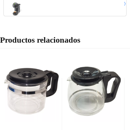
Touch EDG426.GY, cafetera en cápsulas, espresso, capuchino,
café con leche y más, gris pizarra
Productos relacionados