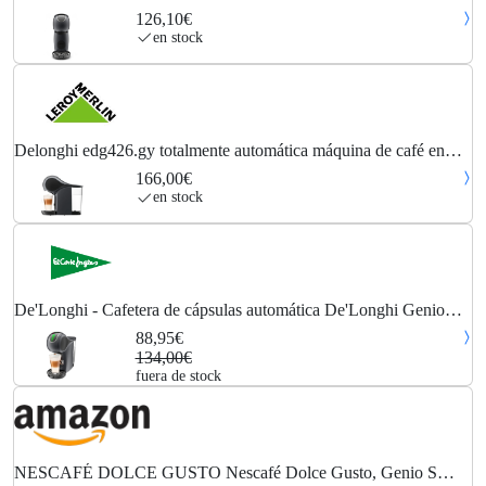
EDG426.GY, 1600 W, 15 Bares, 0.8 L - Negro
126,10€
en stock
Delonghi edg426.gy totalmente automática máquina de café en
cápsulas
166,00€
en stock
De'Longhi - Cafetera de cápsulas automática De'Longhi Genio
Touch EDG426.GY para cápsulas Nescafé Dolce Gusto.
88,95€
134,00€
fuera de stock
NESCAFÉ DOLCE GUSTO Nescafé Dolce Gusto, Genio S