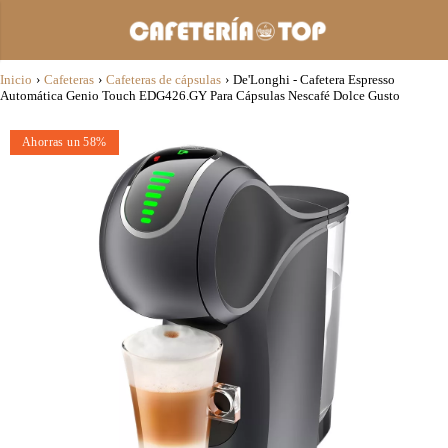
Inicio
›
Cafeteras
›
Cafeteras de cápsulas
›
De'Longhi - Cafetera Espresso
Automática Genio Touch EDG426.GY Para Cápsulas Nescafé Dolce Gusto
Ahorras un 58%