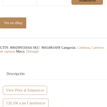
Amazon.es
a
e
l
s
e
:
Ver en eBay
r
3
a
7
:
,
GTIN: 8004399334564
SKU:
9041d9b16f9f
Categorías:
Cafeteras
,
Cafeteras
de cápsulas
Marca:
Delonghi
8
0
9
5
Descripción
,
€
0
.
View Price at Amazon.es
0
€
126,10€ a las Carrefour.es