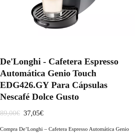
De'Longhi - Cafetera Espresso
Automática Genio Touch
EDG426.GY Para Cápsulas
Nescafé Dolce Gusto
E
E
89,00
€
37,05
€
l
l
Compra De’Longhi – Cafetera Espresso Automática Genio