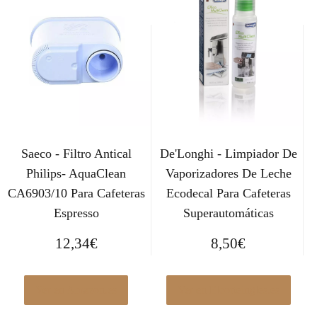
Saeco - Filtro Antical
De'Longhi - Limpiador De
Philips- AquaClean
Vaporizadores De Leche
CA6903/10 Para Cafeteras
Ecodecal Para Cafeteras
Espresso
Superautomáticas
12,34
€
8,50
€
Ver en Amazon.es
Ver en Elcorteingles.es