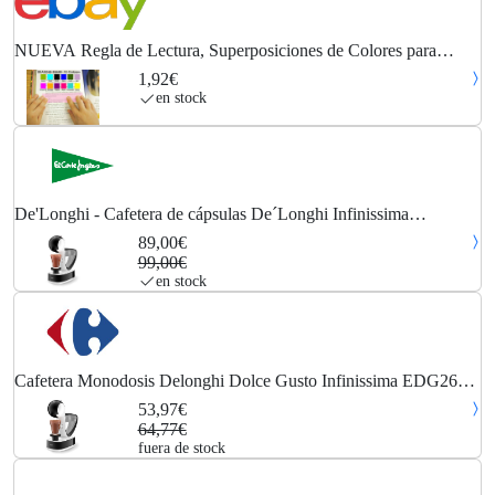
NUEVA Regla de Lectura, Superposiciones de Colores para
Dislexia y Síndrome de Irlem, (12 Colores)
1,92€
en stock
De'Longhi - Cafetera de cápsulas De´Longhi Infinissima
EDG260.W para cápsulas Nescafé Dolce Gusto.
89,00€
99,00€
en stock
Cafetera Monodosis Delonghi Dolce Gusto Infinissima EDG260
Blanca
53,97€
64,77€
fuera de stock