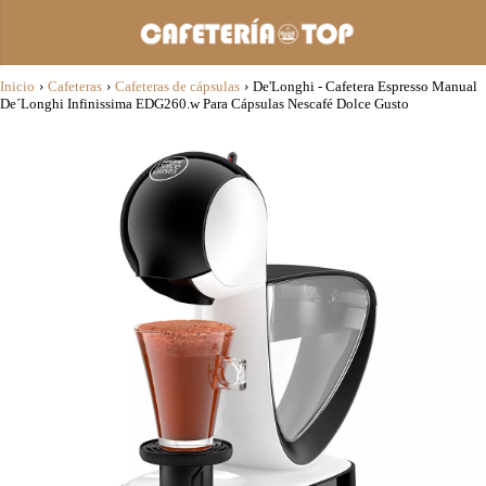
Inicio
›
Cafeteras
›
Cafeteras de cápsulas
›
De'Longhi - Cafetera Espresso Manual
De´Longhi Infinissima EDG260.w Para Cápsulas Nescafé Dolce Gusto