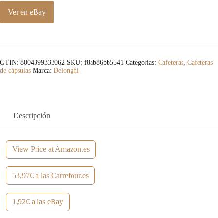
Ver en eBay
GTIN: 8004399333062
SKU:
f8ab86bb5541
Categorías:
Cafeteras
,
Cafeteras
de cápsulas
Marca:
Delonghi
Descripción
View Price at Amazon.es
53,97€ a las Carrefour.es
1,92€ a las eBay