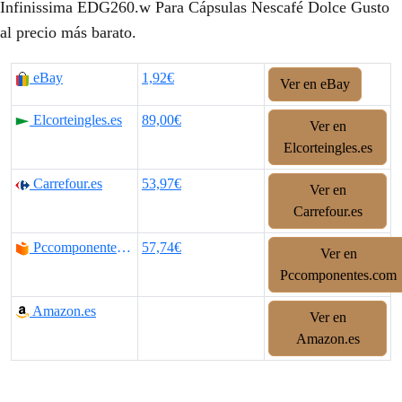
Infinissima EDG260.w Para Cápsulas Nescafé Dolce Gusto
al precio más barato.
eBay
1,92€
Ver en eBay
Elcorteingles.es
89,00€
Ver en
Elcorteingles.es
Carrefour.es
53,97€
Ver en
Carrefour.es
Pccomponentes.com
57,74€
Ver en
Pccomponentes.com
Amazon.es
Ver en
Amazon.es