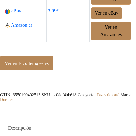
eBay
3,99€
Ver en eBay
Amazon.es
Ver en
Amazon.es
Ver en Elcorteingles.es
GTIN: 3550190402513
SKU:
ea0def4bb618
Categoría:
Tazas de café
Marca:
Duralex
Descripción