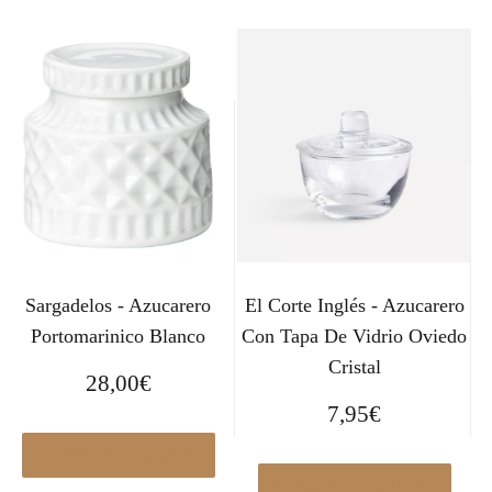
Sargadelos - Azucarero
El Corte Inglés - Azucarero
Portomarinico Blanco
Con Tapa De Vidrio Oviedo
Cristal
28,00
€
7,95
€
Ver en Elcorteingles.es
Ver en Elcorteingles.es