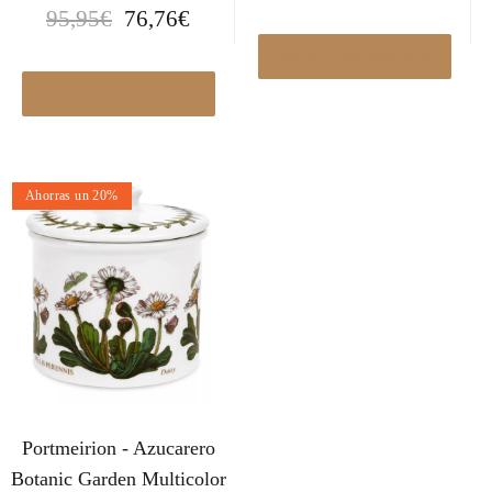
E
E
95,95
€
76,76
€
l
l
Ver en Elcorteingles.es
p
p
r
r
Ver en Elcorteingles.es
e
e
c
c
i
i
Ahorras un 20%
o
o
o
a
r
c
i
t
g
u
i
a
n
l
a
e
l
s
Portmeirion - Azucarero
e
:
r
7
Botanic Garden Multicolor