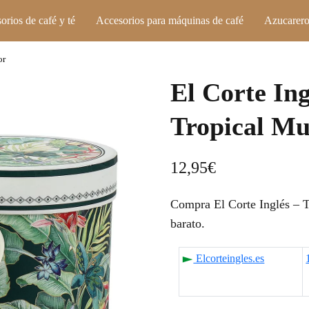
orios de café y té
Accesorios para máquinas de café
Azucarero
or
El Corte In
Tropical Mu
12,95
€
Compra El Corte Inglés – T
barato.
Elcorteingles.es