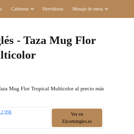
s
Cafeteras
Hervidoras
Menaje de mesa
glés - Taza Mug Flor
lticolor
aza Mug Flor Tropical Multicolor al precio más
12,95€
Ver en
Elcorteingles.es