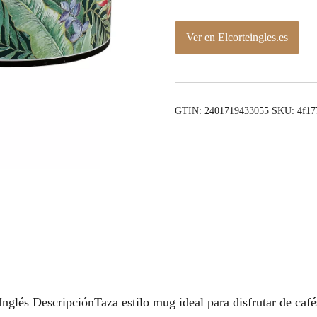
Ver en Elcorteingles.es
GTIN: 2401719433055
SKU:
4f17
nglés DescripciónTaza estilo mug ideal para disfrutar de cafés