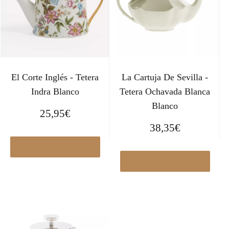
El Corte Inglés - Tetera
La Cartuja De Sevilla -
Indra Blanco
Tetera Ochavada Blanca
Blanco
25,95
€
38,35
€
Ver en Elcorteingles.es
Ver en Elcorteingles.es