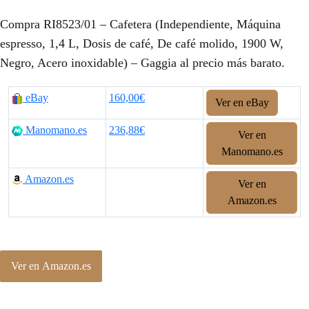
Compra RI8523/01 – Cafetera (Independiente, Máquina
espresso, 1,4 L, Dosis de café, De café molido, 1900 W,
Negro, Acero inoxidable) – Gaggia al precio más barato.
eBay
160,00€
Ver en eBay
Manomano.es
236,88€
Ver en
Manomano.es
Amazon.es
Ver en
Amazon.es
Ver en Amazon.es