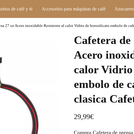
orios de café y té
Accesorios para máquinas de café
Azucarero
esa 27 oz Acero inoxidable Resistente al calor Vidrio de borosilicato embolo de cafe
Cafetera de 
Acero inoxid
calor Vidrio
embolo de c
clasica Cafe
29,99
€
Compra Cafetera de prensa 