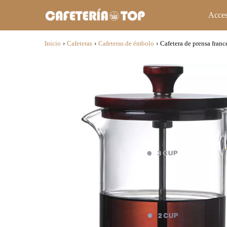
Acces
Inicio
›
Cafeteras
›
Cafeteras de émbolo
›
Cafetera de prensa franc