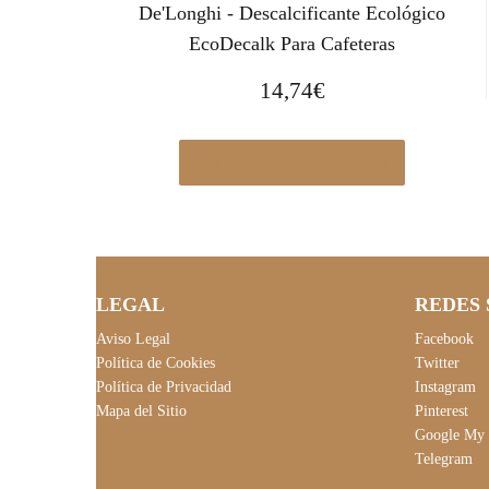
De'Longhi - Descalcificante Ecológico
EcoDecalk Para Cafeteras
14,74
€
Ver en Pccomponentes.com
LEGAL
REDES 
Aviso Legal
Facebook
Política de Cookies
Twitter
Política de Privacidad
Instagram
Mapa del Sitio
Pinterest
Google My 
Telegram