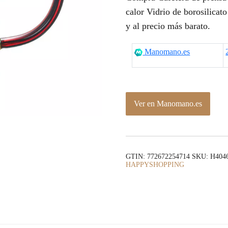
calor Vidrio de borosilicat
y al precio más barato.
Manomano.es
Ver en Manomano.es
GTIN: 772672254714
SKU:
H4046
HAPPYSHOPPING