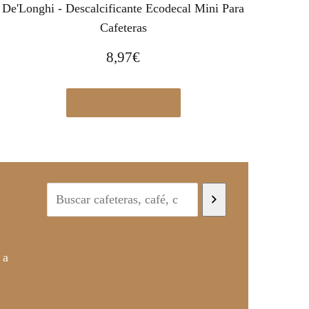
De'Longhi - Descalcificante Ecodecal Mini Para
Cafeteras
8,97
€
Ver en Manomano.es
 a