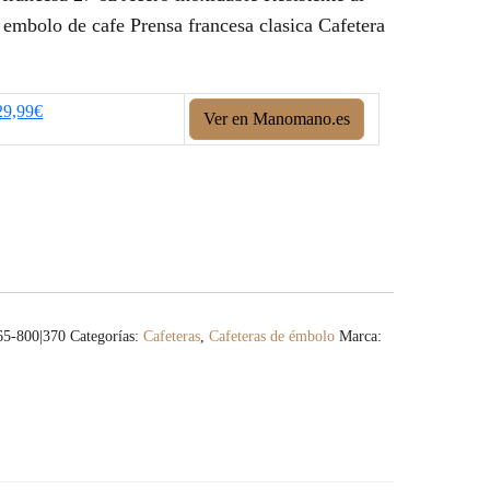
o embolo de cafe Prensa francesa clasica Cafetera
29,99€
Ver en Manomano.es
5-800|370
Categorías:
Cafeteras
,
Cafeteras de émbolo
Marca: