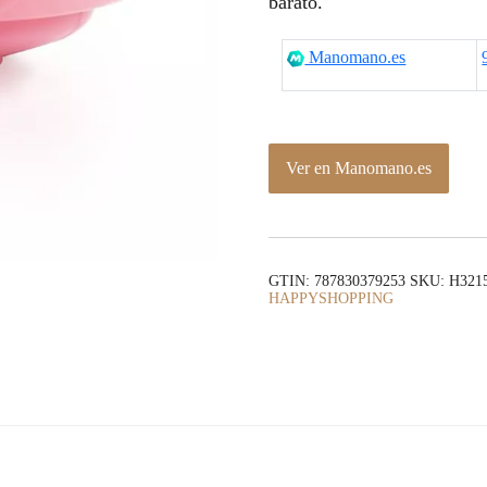
barato.
Manomano.es
Ver en Manomano.es
GTIN: 787830379253
SKU:
H3215
HAPPYSHOPPING