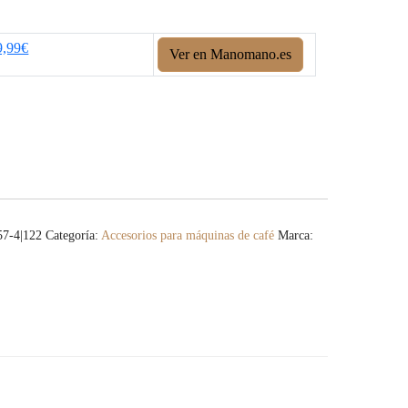
9,99€
Ver en Manomano.es
7-4|122
Categoría:
Accesorios para máquinas de café
Marca: