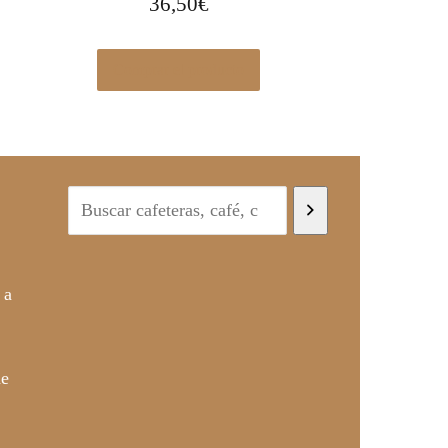
36,50
€
Comprar el producto
 a
de