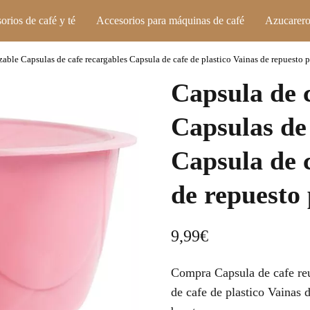
orios de café y té
Accesorios para máquinas de café
Azucarero
izable Capsulas de cafe recargables Capsula de cafe de plastico Vainas de repuesto 
Capsula de c
Capsulas de
Capsula de c
de repuesto
9,99
€
Compra Capsula de cafe reu
de cafe de plastico Vainas 