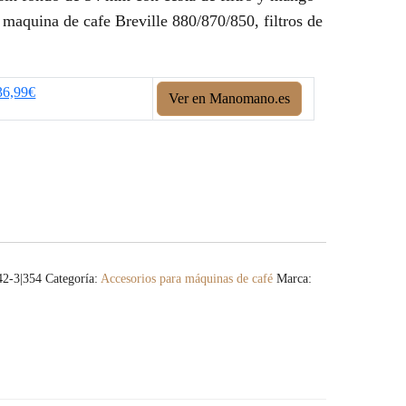
maquina de cafe Breville 880/870/850, filtros de
36,99€
Ver en Manomano.es
2-3|354
Categoría:
Accesorios para máquinas de café
Marca: