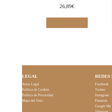
26,89
€
Ver en Manomano.es
LEGAL
REDES 
Aviso Legal
Facebook
Política de Cookies
Twitter
Política de Privacidad
Instagram
Mapa del Sitio
Pinterest
Google My 
Telegram