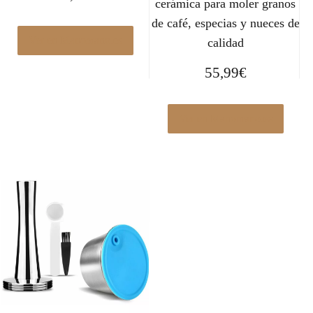
cerámica para moler granos
de café, especias y nueces de
Ver en Manomano.es
calidad
55,99
€
Ver en Manomano.es