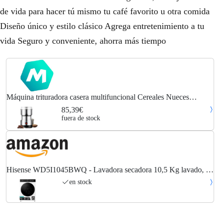
de vida para hacer tú mismo tu café favorito u otra comida
Diseño único y estilo clásico Agrega entretenimiento a tu
vida Seguro y conveniente, ahorra más tiempo
Máquina trituradora casera multifuncional Cereales Nueces
Frijoles Especias Granos Máquina trituradora Molinillo de café
85,39€
eléctrico Cocina
fuera de stock
Hisense WD5I1045BWQ - Lavadora secadora 10,5 Kg lavado, 6
Kg secado, Clase A-40%/D, 1400 rpm, puerta cristal, conectividad
en stock
WiFi, fondo reducido 55cm - color...