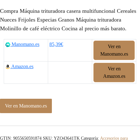
Compra Máquina trituradora casera multifuncional Cereales
Nueces Frijoles Especias Granos Máquina trituradora
Molinillo de café eléctrico Cocina al precio más barato.
Manomano.es
85,39€
Ver en
Manomano.es
Amazon.es
Ver en
Amazon.es
Ver en Manomano.es
GTIN: 9055650591874
SKU:
YZO43641TK
Categoría:
Accesorios para