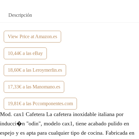
a
0
Descripción
:
,
1
4
View Price at Amazon.es
4
4
10,44€ a las eBay
,
€
0
.
18,60€ a las Leroymerlin.es
0
17,33€ a las Manomano.es
€
.
19,81€ a las Pccomponentes.com
Mod. cax1 Cafetera La cafetera inoxidable italiana por
inducci�n "odin", modelo cax1, tiene acabado pulido en
espejo y es apta para cualquier tipo de cocina. Fabricada en