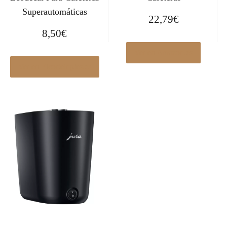
Superautomáticas
22,79
€
8,50
€
Ver en Amazon.es
Ver en Elcorteingles.es