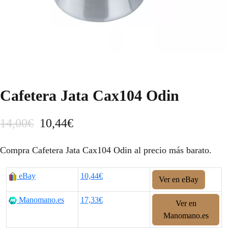
Cafetera Jata Cax104 Odin
E
E
14,00
€
10,44
€
l
l
Compra Cafetera Jata Cax104 Odin al precio más barato.
p
p
eBay
10,44€
r
r
Ver en eBay
e
e
Manomano.es
17,33€
Ver en
Manomano.es
c
c