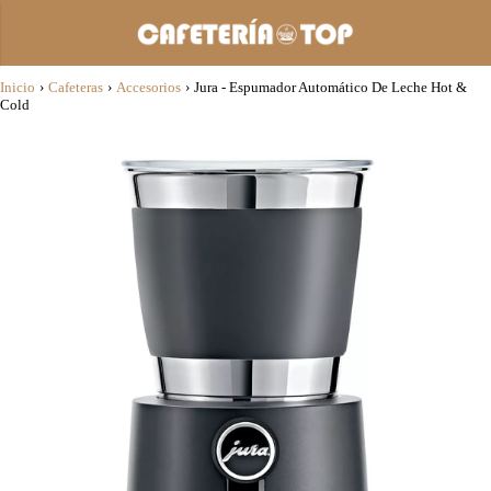
Inicio
›
Cafeteras
›
Accesorios
›
Jura - Espumador Automático De Leche Hot &
Cold