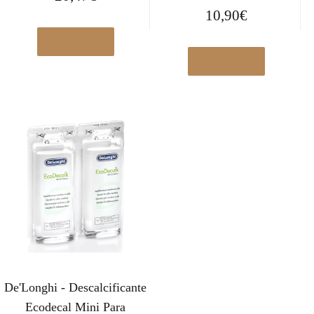
10,90
€
Ver en eBay
Ver en eBay
De'Longhi - Descalcificante
Ecodecal Mini Para