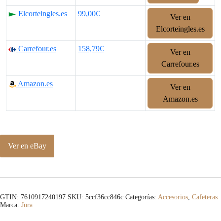
Elcorteingles.es
99,00€
Ver en
Elcorteingles.es
Carrefour.es
158,79€
Ver en
Carrefour.es
Amazon.es
Ver en
Amazon.es
Ver en eBay
GTIN: 7610917240197
SKU:
5ccf36cc846c
Categorías:
Accesorios
,
Cafeteras
Marca:
Jura