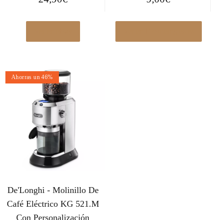
Ver en eBay
Ver en Elcorteingles.es
Ahorras un 46%
De'Longhi - Molinillo De
Café Eléctrico KG 521.M
Con Personalización