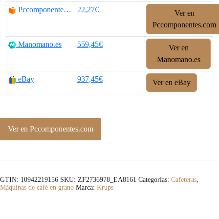
Pccomponentes.com
22,27€
Ver en
Pccomponentes.com
Manomano.es
559,45€
Ver en
Manomano.es
eBay
937,45€
Ver en eBay
Ver en Pccomponentes.com
GTIN: 10942219156
SKU:
ZF2736978_EA8161
Categorías:
Cafeteras
,
Máquinas de café en grano
Marca:
Krups