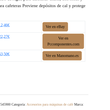
ara cafeteras Previene depósitos de cal y protege
12,46€
Ver en eBay
22,27€
Ver en
Pccomponentes.com
63,50€
Ver en Manomano.es
-545900
Categoría:
Accesorios para máquinas de café
Marca: