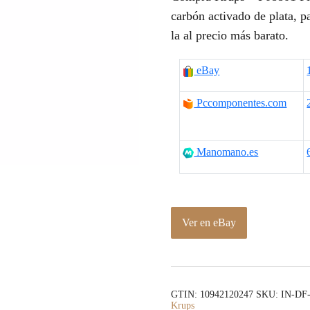
carbón activado de plata, p
la al precio más barato.
eBay
Pccomponentes.com
Manomano.es
Ver en eBay
GTIN: 10942120247
SKU:
IN-DF
Krups