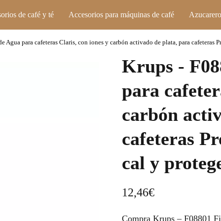
orios de café y té
Accesorios para máquinas de café
Azucarero
e Agua para cafeteras Claris, con iones y carbón activado de plata, para cafeteras P
Krups - F08
para cafeter
carbón activ
cafeteras Pr
cal y proteg
12,46
€
Compra Krups – F08801 Filt