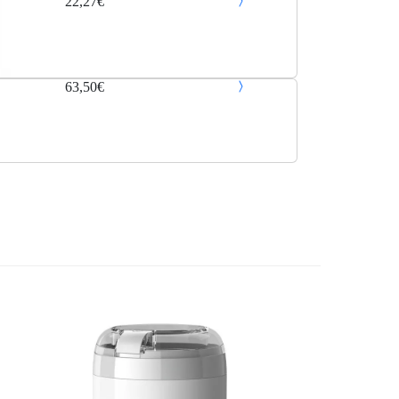
22,27€
63,50€