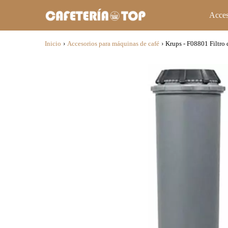
Acces
Inicio
›
Accesorios para máquinas de café
›
Krups - F08801 Filtro d