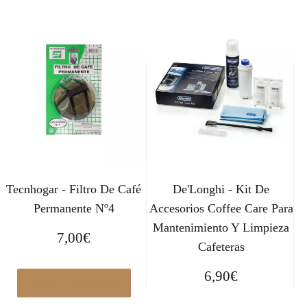
Tecnhogar - Filtro De Café
De'Longhi - Kit De
Permanente Nº4
Accesorios Coffee Care Para
Mantenimiento Y Limpieza
7,00
€
Cafeteras
6,90
€
Ver en Manomano.es