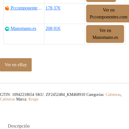
Pccomponentes.com
178,37€
Ver en
Pccomponentes.com
Manomano.es
208,91€
Ver en
Manomano.es
Ver en eBay
GTIN: 10942218654
SKU:
ZF2452484_KM468910
Categorías:
Cafeteras
,
Cafeteras
Marca:
Krups
Descripción