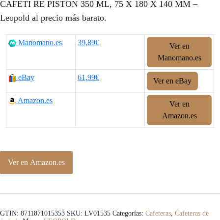
CAFETI RE PISTON 350 ML, 75 X 180 X 140 MM –
Leopold al precio más barato.
Manomano.es
39,89€
Ver en
Manomano.es
eBay
61,99€
Ver en eBay
Amazon.es
Ver en
Amazon.es
Ver en Amazon.es
GTIN: 8711871015353
SKU:
LV01535
Categorías:
Cafeteras
,
Cafeteras de