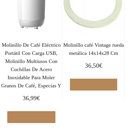
Molinillo De Café Eléctrico
Molinillo café Vintage rueda
Portátil Con Carga USB,
metálica 14x14x28 Cm
Molinillo Multiusos Con
36,50
€
Cuchillas De Acero
Inoxidable Para Moler
Comprar el producto
Granos De Café, Especias Y
36,99
€
Ver en Manomano.es