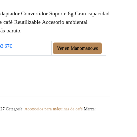
daptador Convertidor Soporte 8g Gran capacidad
 café Reutilizable Accesorio ambiental
ás barato.
33,67€
Ver en Manomano.es
527
Categoría:
Accesorios para máquinas de café
Marca: