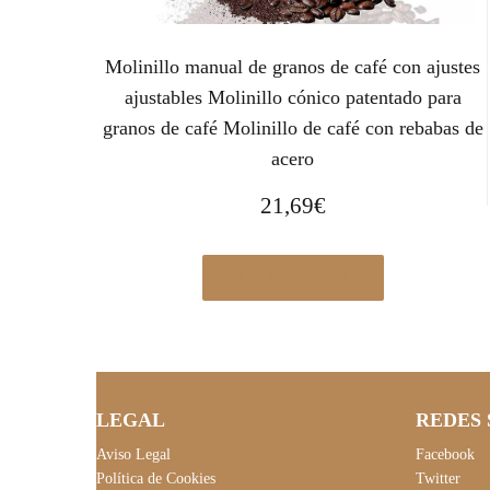
Molinillo manual de granos de café con ajustes
ajustables Molinillo cónico patentado para
granos de café Molinillo de café con rebabas de
acero
21,69
€
Ver en Manomano.es
LEGAL
REDES 
Aviso Legal
Facebook
Política de Cookies
Twitter