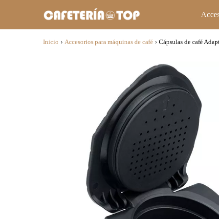
Acces
Inicio
›
Accesorios para máquinas de café
›
Cápsulas de café Adap