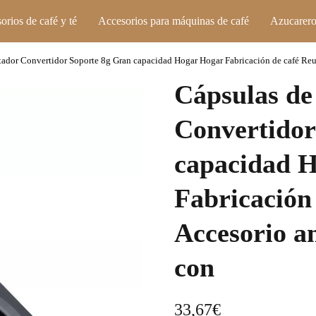
orios de café y té
Accesorios para máquinas de café
Azucarero
tador Convertidor Soporte 8g Gran capacidad Hogar Hogar Fabricación de café Reu
Cápsulas de
Convertidor
capacidad 
Fabricación 
Accesorio a
con
33,67
€