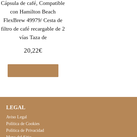
Cápsula de café, Compatible
con Hamilton Beach
FlexBrew 49979/ Cesta de
filtro de café recargable de 2
vías Taza de
20,22
€
Ver en Manomano.es
LEGAL
Aviso Legal
Política de Cookies
Política de Privacidad