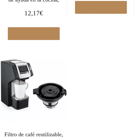
Ver en Manomano.es
12,17
€
Ver en Manomano.es
Filtro de café reutilizable,