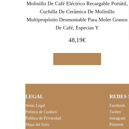
Molinillo De Café Eléctrico Recargable Portátil,
Cuchilla De Cerámica De Molinillo
Multipropósito Desmontable Para Moler Granos
De Café, Especias Y
48,19
€
Ver en Manomano.es
LEGAL
REDES 
Aviso Legal
Facebook
Política de Cookies
Twitter
Política de Privacidad
Instagram
Mapa del Sitio
Pinterest