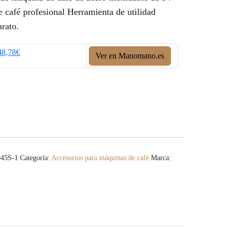
 café profesional Herramienta de utilidad
arato.
48,78€
Ver en Manomano.es
945S-1
Categoría:
Accesorios para máquinas de café
Marca: