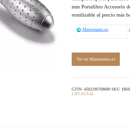
mm Portafiltro Accesorio de
reutilizable al precio más b
Manomano.es
Ver en Manomano.es
GTIN: 4502190768600
SKU:
HI6
LIFCAUSAL