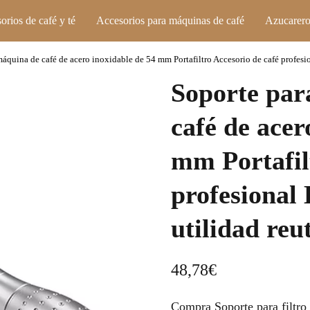
orios de café y té
Accesorios para máquinas de café
Azucarero
 máquina de café de acero inoxidable de 54 mm Portafiltro Accesorio de café profesio
Soporte par
café de acer
mm Portafil
profesional
utilidad reut
48,78
€
Compra Soporte para filtro