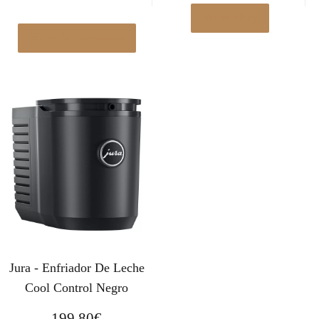
Ver en eBay
Ver en Manomano.es
Jura - Enfriador De Leche
Cool Control Negro
199,80
€