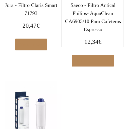
Jura - Filtro Claris Smart
Saeco - Filtro Antical
71793
Philips- AquaClean
CA6903/10 Para Cafeteras
20,47
€
Espresso
12,34
€
Ver en eBay
Ver en Amazon.es