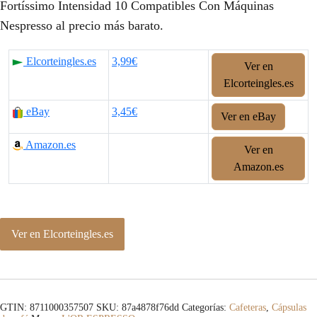
Fortíssimo Intensidad 10 Compatibles Con Máquinas
Nespresso al precio más barato.
Elcorteingles.es
3,99€
Ver en
Elcorteingles.es
eBay
3,45€
Ver en eBay
Amazon.es
Ver en
Amazon.es
Ver en Elcorteingles.es
GTIN: 8711000357507
SKU:
87a4878f76dd
Categorías:
Cafeteras
,
Cápsulas