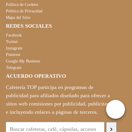
i
t
Política de Cookies
Política de Privacidad
g
u
Mapa del Sitio
i
a
REDES SOCIALES
n
l
a
e
Facebook
l
s
Twitter
Instagram
e
:
Pinterest
r
1
Google My Business
a
5
Telegram
:
6
ACUERDO OPERATIVO
2
,
8
9
Cafetería TOP participa en programas de
9
0
publicidad para afiliados diseñado para ofrecer a
,
€
sitios web comisiones por publicidad, publicitando
0
.
e incluyendo enlaces a páginas de terceros.
0
€
.