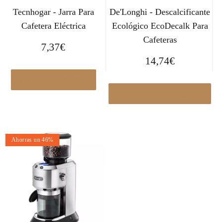
Tecnhogar - Jarra Para
De'Longhi - Descalcificante
Cafetera Eléctrica
Ecológico EcoDecalk Para
Cafeteras
7,37
€
14,74
€
Ver en Leroymerlin.es
Ver en Pccomponentes.com
Ahorras un 46%