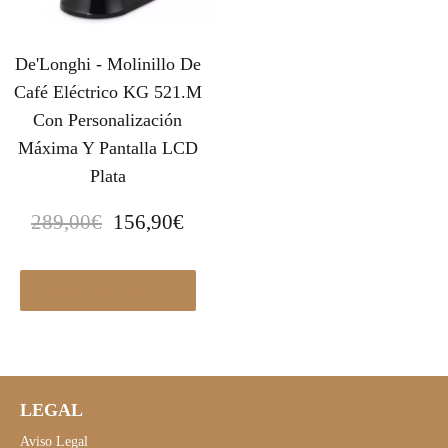
De'Longhi - Molinillo De
Café Eléctrico KG 521.M
Con Personalización
Máxima Y Pantalla LCD
Plata
E
E
289,00
€
156,90
€
l
l
p
p
r
r
Ver en Elcorteingles.es
e
e
c
c
i
i
o
o
LEGAL
o
a
r
c
Aviso Legal