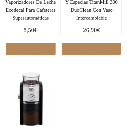
Vaporizadores De Leche
Y Especias TitanMill 300
Ecodecal Para Cafeteras
DuoClean Con Vaso
Superautomáticas
Intercambiable
8,50
€
26,90
€
Ver en Elcorteingles.es
Ver en Pccomponentes.com