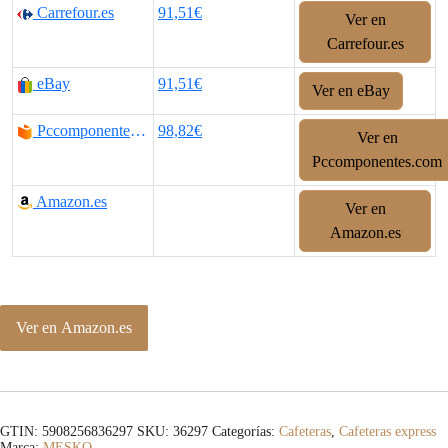
Carrefour.es
91,51€
Ver en
Carrefour.es
eBay
91,51€
Ver en eBay
Pccomponentes.com
98,82€
Ver en
Pccomponentes.com
Amazon.es
Ver en
Amazon.es
Ver en Amazon.es
GTIN: 5908256836297
SKU:
36297
Categorías:
Cafeteras
,
Cafeteras express
Marca:
MESKO