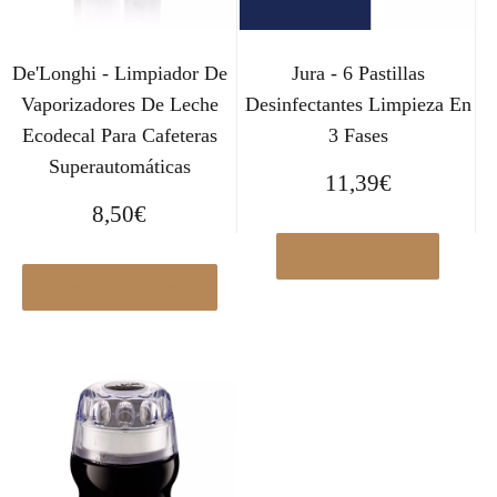
De'Longhi - Limpiador De
Jura - 6 Pastillas
Vaporizadores De Leche
Desinfectantes Limpieza En
Ecodecal Para Cafeteras
3 Fases
Superautomáticas
11,39
€
8,50
€
Ver en Amazon.es
Ver en Elcorteingles.es