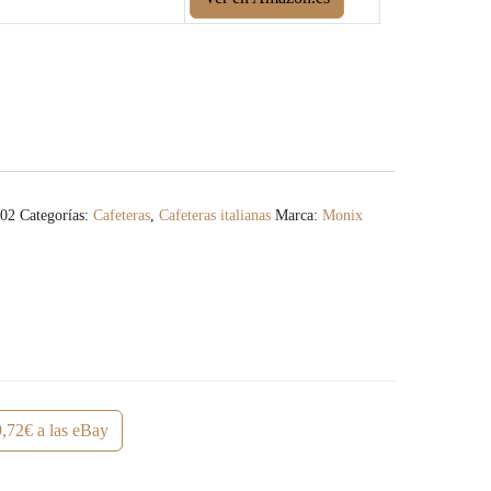
202
Categorías:
Cafeteras
,
Cafeteras italianas
Marca:
Monix
,72€ a las eBay