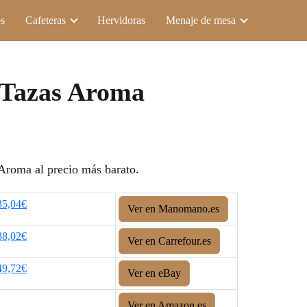
s
Cafeteras
Hervidoras
Menaje de mesa
 Tazas Aroma
Aroma al precio más barato.
35,04€
Ver en Manomano.es
38,02€
Ver en Carrefour.es
49,72€
Ver en eBay
Ver en Amazon.es