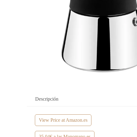
Descripción
View Price at Amazon.es
35,04€ a las Manomano.es