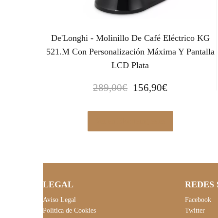
De'Longhi - Molinillo De Café Eléctrico KG
521.M Con Personalización Máxima Y Pantalla
LCD Plata
E
E
289,00
€
156,90
€
l
l
p
p
r
r
Ver en Elcorteingles.es
e
e
c
c
i
i
o
o
o
a
LEGAL
REDES 
r
c
Aviso Legal
Facebook
i
t
Política de Cookies
Twitter