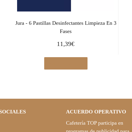
Jura - 6 Pastillas Desinfectantes Limpieza En 3
Fases
11,39
€
Ver en Amazon.es
SOCIALES
ACUERDO OPERATIVO
Cafetería TOP participa en
programas de publicidad para