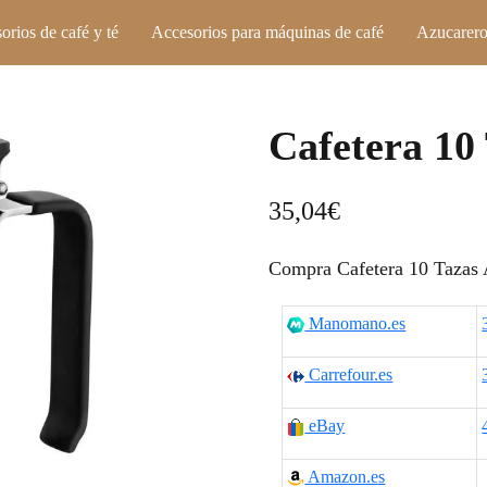
orios de café y té
Accesorios para máquinas de café
Azucarero
Cafetera 10
35,04
€
Compra Cafetera 10 Tazas 
Manomano.es
Carrefour.es
eBay
Amazon.es