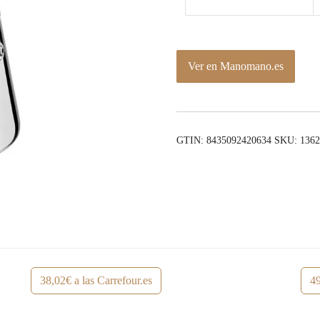
Ver en Manomano.es
GTIN: 8435092420634
SKU:
136
38,02€ a las Carrefour.es
49