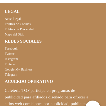
i
i
o
o
LEGAL
o
a
r
c
Aviso Legal
i
t
Política de Cookies
Política de Privacidad
g
u
Mapa del Sitio
i
a
REDES SOCIALES
n
l
a
e
Facebook
l
s
Twitter
Instagram
e
:
Pinterest
r
3
Google My Business
a
8
Telegram
:
,
ACUERDO OPERATIVO
4
9
2
9
Cafetería TOP participa en programas de
,
€
publicidad para afiliados diseñado para ofrecer a
8
.
sitios web comisiones por publicidad, publicitando