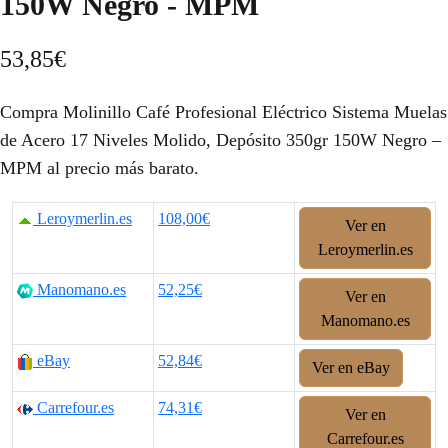
150W Negro - MPM
53,85
€
Compra Molinillo Café Profesional Eléctrico Sistema Muelas
de Acero 17 Niveles Molido, Depósito 350gr 150W Negro –
MPM al precio más barato.
Leroymerlin.es
108,00€
Ver en
Leroymerlin.es
Manomano.es
52,25€
Ver en
Manomano.es
eBay
52,84€
Ver en eBay
Carrefour.es
74,31€
Ver en
Carrefour.es