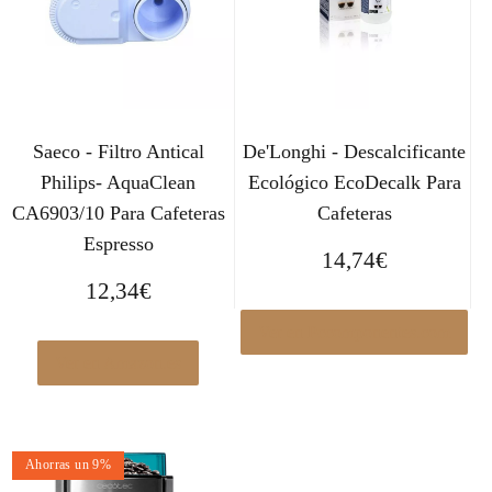
Saeco - Filtro Antical
De'Longhi - Descalcificante
Philips- AquaClean
Ecológico EcoDecalk Para
CA6903/10 Para Cafeteras
Cafeteras
Espresso
14,74
€
12,34
€
Ver en Pccomponentes.com
Ver en Amazon.es
Ahorras un 9%