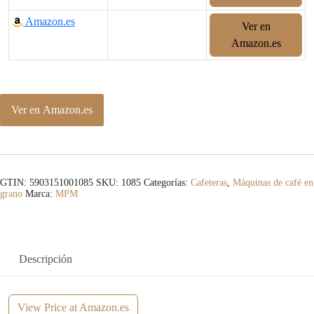
Amazon.es
Ver en
Amazon.es
Ver en Amazon.es
GTIN: 5903151001085
SKU:
1085
Categorías:
Cafeteras
,
Máquinas de café en
grano
Marca:
MPM
Descripción
View Price at Amazon.es