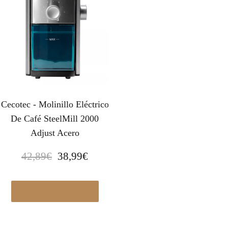
Cecotec - Molinillo Eléctrico
De Café SteelMill 2000
Adjust Acero
E
E
42,89
€
38,99
€
l
l
p
p
r
r
Ver en Leroymerlin.es
e
e
c
c