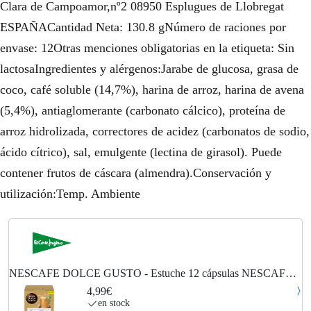
Clara de Campoamor,nº2 08950 Esplugues de Llobregat
ESPAÑACantidad Neta: 130.8 gNúmero de raciones por
envase: 12Otras menciones obligatorias en la etiqueta: Sin
lactosaIngredientes y alérgenos:Jarabe de glucosa, grasa de
coco, café soluble (14,7%), harina de arroz, harina de avena
(5,4%), antiaglomerante (carbonato cálcico), proteína de
arroz hidrolizada, correctores de acidez (carbonatos de sodio,
ácido cítrico), sal, emulgente (lectina de girasol). Puede
contener frutos de cáscara (almendra).Conservación y
utilización:Temp. Ambiente
NESCAFE DOLCE GUSTO - Estuche 12 cápsulas NESCAFE
DOLCE GUSTO café con leche de avena intensidad 5.
4,99€
en stock