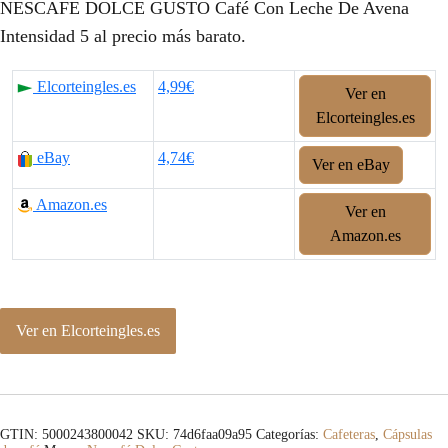
NESCAFE DOLCE GUSTO Café Con Leche De Avena
Intensidad 5 al precio más barato.
Elcorteingles.es
4,99€
Ver en
Elcorteingles.es
eBay
4,74€
Ver en eBay
Amazon.es
Ver en
Amazon.es
Ver en Elcorteingles.es
GTIN: 5000243800042
SKU:
74d6faa09a95
Categorías:
Cafeteras
,
Cápsulas