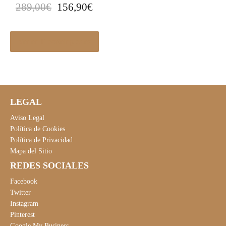
E
E
289,00
€
156,90
€
l
l
p
p
r
r
Ver en Elcorteingles.es
e
e
c
c
i
i
o
o
LEGAL
o
a
r
c
Aviso Legal
i
t
Política de Cookies
Política de Privacidad
g
u
Mapa del Sitio
i
a
REDES SOCIALES
n
l
a
e
Facebook
l
s
Twitter
Instagram
e
:
Pinterest
r
1
Google My Business