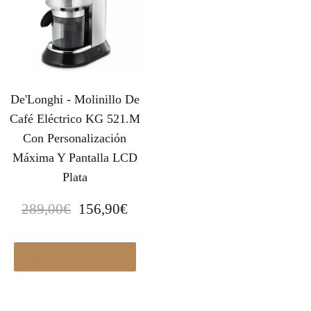
De'Longhi - Molinillo De
Café Eléctrico KG 521.M
Con Personalización
Máxima Y Pantalla LCD
Plata
E
E
289,00
€
156,90
€
l
l
p
p
r
r
Ver en Elcorteingles.es
e
e
c
c
i
i