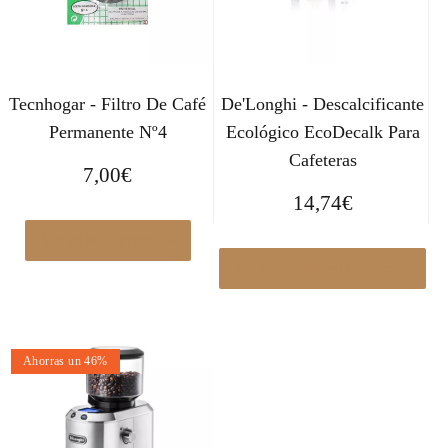
Tecnhogar - Filtro De Café
De'Longhi - Descalcificante
Permanente Nº4
Ecológico EcoDecalk Para
Cafeteras
7,00
€
14,74
€
Ver en Manomano.es
Ver en Pccomponentes.com
Ahorras un 46%