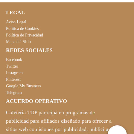
o
o
LEGAL
o
a
r
c
Aviso Legal
i
t
Política de Cookies
Política de Privacidad
g
u
Mapa del Sitio
i
a
REDES SOCIALES
n
l
a
e
Facebook
l
s
Twitter
Instagram
e
:
Pinterest
r
1
Google My Business
a
5
Telegram
:
6
ACUERDO OPERATIVO
2
,
8
9
Cafetería TOP participa en programas de
9
0
publicidad para afiliados diseñado para ofrecer a
,
€
sitios web comisiones por publicidad, publicitando