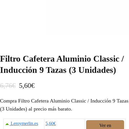
Filtro Cafetera Aluminio Classic /
Inducción 9 Tazas (3 Unidades)
E
E
6,76
€
5,60
€
l
l
Compra Filtro Cafetera Aluminio Classic / Inducción 9 Tazas
p
p
(3 Unidades) al precio más barato.
r
r
Leroymerlin.es
5,60€
Ver en