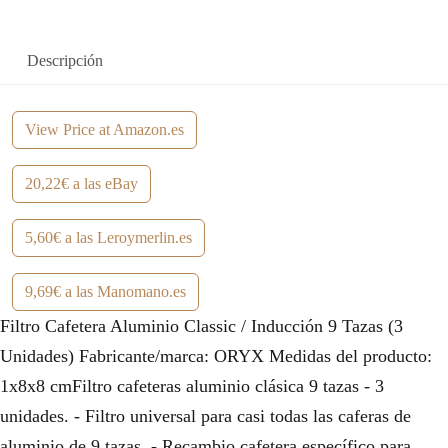
e
:
r
5
Descripción
a
,
:
6
View Price at Amazon.es
6
0
20,22€ a las eBay
,
€
7
.
5,60€ a las Leroymerlin.es
6
9,69€ a las Manomano.es
€
Filtro Cafetera Aluminio Classic / Inducción 9 Tazas (3
.
Unidades) Fabricante/marca: ORYX Medidas del producto:
1x8x8 cmFiltro cafeteras aluminio clásica 9 tazas - 3
unidades. - Filtro universal para casi todas las caferas de
aluminio de 9 tazas. - Recambio cafetera específico para