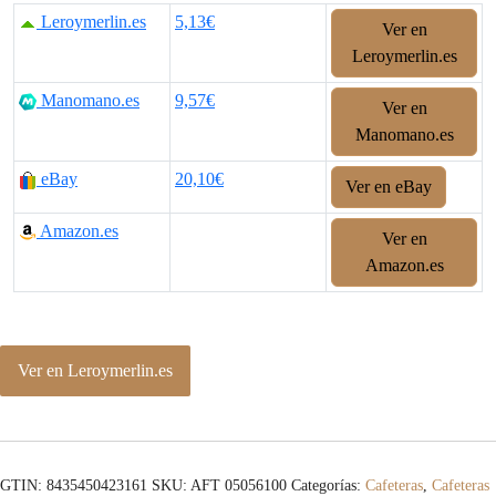
Leroymerlin.es
5,13€
Ver en
Leroymerlin.es
Manomano.es
9,57€
Ver en
Manomano.es
eBay
20,10€
Ver en eBay
Amazon.es
Ver en
Amazon.es
Ver en Leroymerlin.es
GTIN: 8435450423161
SKU:
AFT 05056100
Categorías:
Cafeteras
,
Cafeteras