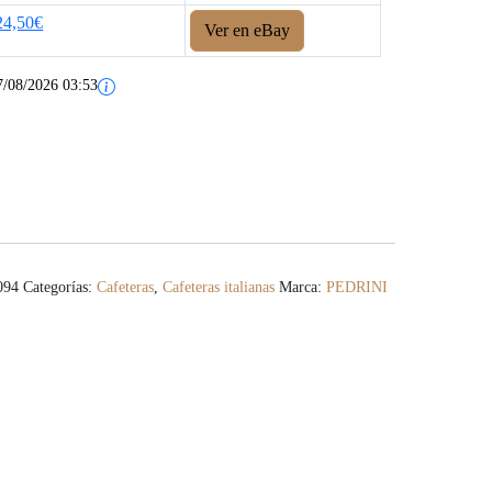
24,50€
Ver en eBay
7/08/2026 03:53
094
Categorías:
Cafeteras
,
Cafeteras italianas
Marca:
PEDRINI