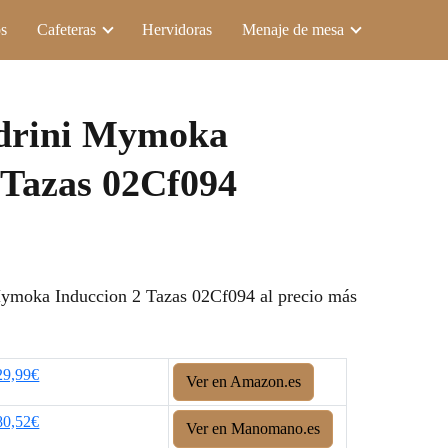
s
Cafeteras
Hervidoras
Menaje de mesa
edrini Mymoka
 Tazas 02Cf094
ymoka Induccion 2 Tazas 02Cf094 al precio más
29,99€
Ver en Amazon.es
80,52€
Ver en Manomano.es