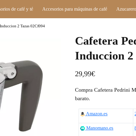
orios de café y té
Accesorios para máquinas de café
Azucarero
Induccion 2 Tazas 02Cf094
Cafetera P
Induccion 2
29,99
€
Compra Cafetera Pedrini M
barato.
Amazon.es
Manomano.es