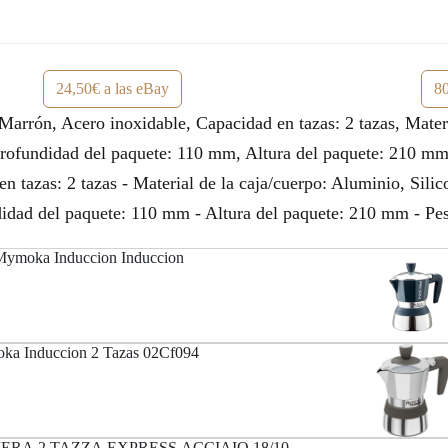
24,50€ a las eBay
80
rrón, Acero inoxidable, Capacidad en tazas: 2 tazas, Materi
ofundidad del paquete: 110 mm, Altura del paquete: 210 mm. C
n tazas: 2 tazas - Material de la caja/cuerpo: Aluminio, Sili
ad del paquete: 110 mm - Altura del paquete: 210 mm - Peso 
.Mymoka Induccion Induccion
oka Induccion 2 Tazas 02Cf094
ERA 2 TAZZA EXPRESS ACCIAIO 18/10