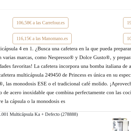
106,58€ a las Carrefour.es
19
116,15€ a las Manomano.es
10
ápsula 4 en 1. ¿Busca una cafetera en la que pueda preparar 
on varias marcas, como Nespresso® y Dolce Gusto®, y prepara
ades favoritas! La cafetera incorpora una bomba italiana de a
 cafetera multicápsula 249450 de Princess es única en su espe
las monodosis ESE o el tradicional café molido. ¡Aproveche l
ño de acero inoxidable que combina perfectamente con las coc
e la cápsula o la monodosis es
.001 Multicápsula Ka + Defecto (278888)