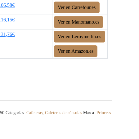
106,58€
Ver en Carrefour.es
116,15€
Ver en Manomano.es
131,76€
Ver en Leroymerlin.es
Ver en Amazon.es
450
Categorías:
Cafeteras
,
Cafeteras de cápsulas
Marca:
Princess