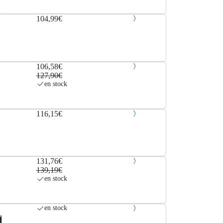
104,99€
106,58€
127,90€
en stock
116,15€
131,76€
139,19€
en stock
en stock