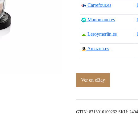
Carrefour.es
Manomano.es
Leroymerlin.es
Amazon.es
Ver en eBay
GTIN: 8713016109262
SKU:
249