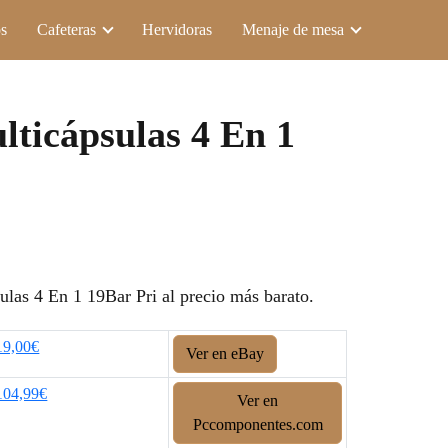
s
Cafeteras
Hervidoras
Menaje de mesa
lticápsulas 4 En 1
las 4 En 1 19Bar Pri al precio más barato.
19,00€
Ver en eBay
104,99€
Ver en
Pccomponentes.com