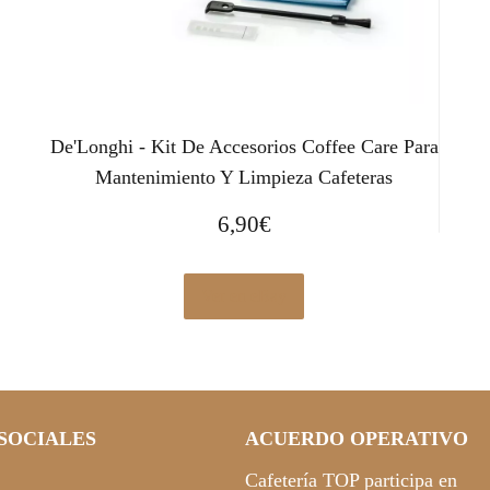
De'Longhi - Kit De Accesorios Coffee Care Para
Mantenimiento Y Limpieza Cafeteras
6,90
€
Ver en eBay
SOCIALES
ACUERDO OPERATIVO
Cafetería TOP participa en