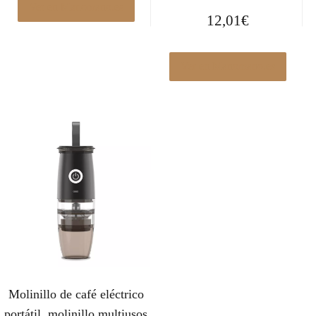
Ver en Manomano.es
12,01
€
Ver en Manomano.es
Molinillo de café eléctrico
portátil, molinillo multiusos