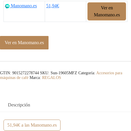
Manomano.es
51,94€
Ver en
Manomano.es
Ver en Manomano.es
GTIN: 9015272278744
SKU:
Sun-19605MFZ
Categoría:
Accesorios para
máquinas de café
Marca:
REGALOS
Descripción
51,94€ a las Manomano.es