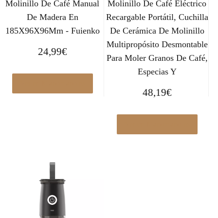
Molinillo De Café Manual
Molinillo De Café Eléctrico
De Madera En
Recargable Portátil, Cuchilla
185X96X96Mm - Fuienko
De Cerámica De Molinillo
Multipropósito Desmontable
24,99
€
Para Moler Granos De Café,
Especias Y
Ver en Manomano.es
48,19
€
Ver en Manomano.es